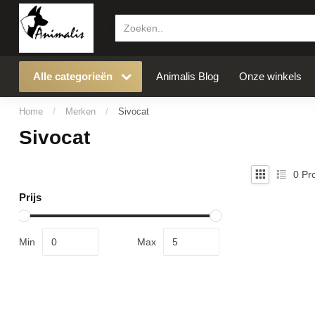
Alle categorieën
Animalis Blog
Onze winkels
Home
/
Merken
/
Sivocat
Sivocat
0
Pro
Prijs
Min
Max