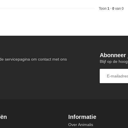
Toon
1
-
0
van 0
Abonneer 
de servicepagina om contact met ons
Blijf op de hoog
eën
Informatie
Over Animalis