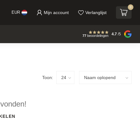
0
Mijn account
Verlanglijst
EUR
4.7
/5
77
beoordelingen
Toon:
evonden!
KELEN