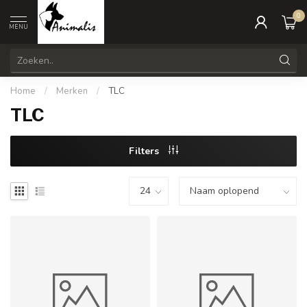
0
MENU
Home
/
Merken
/
TLC
TLC
Filters