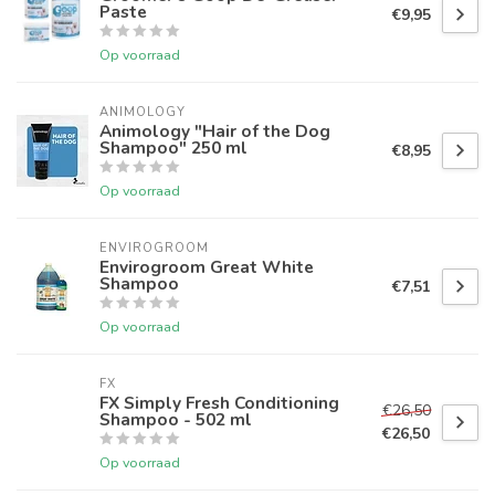
Paste
€9,95
Op voorraad
ANIMOLOGY
Animology "Hair of the Dog
Shampoo" 250 ml
€8,95
Op voorraad
ENVIROGROOM
Envirogroom Great White
Shampoo
€7,51
Op voorraad
FX
FX Simply Fresh Conditioning
€26,50
Shampoo - 502 ml
€26,50
Op voorraad