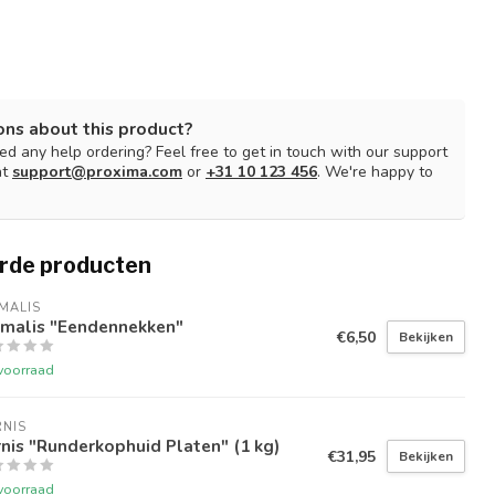
ons about this product?
d any help ordering? Feel free to get in touch with our support
at
support@proxima.com
or
+31 10 123 456
. We're happy to
rde producten
MALIS
imalis "Eendennekken"
€6,50
Bekijken
voorraad
NIS
nis "Runderkophuid Platen" (1 kg)
€31,95
Bekijken
voorraad