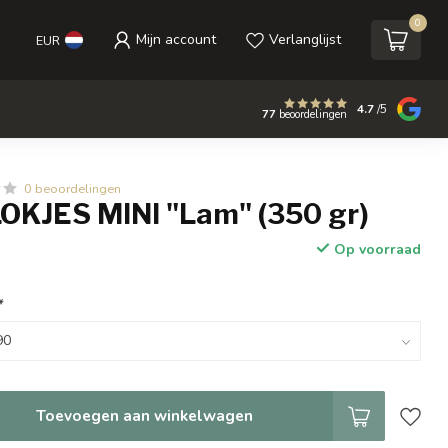
0
Mijn account
Verlanglijst
EUR
4.7
/5
77
beoordelingen
0 beoordelingen
LOKJES MINI "Lam" (350 gr)
Op voorraad
*
Toevoegen aan winkelwagen