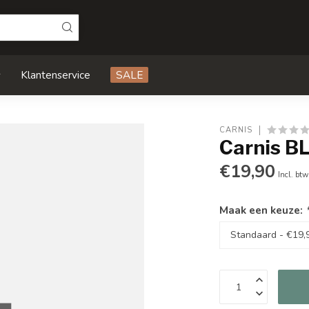
s
Klantenservice
SALE
CARNIS
Carnis B
€19,90
Incl. btw
Maak een keuze: