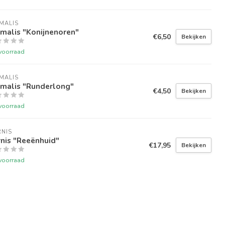
MALIS
malis "Konijnenoren"
€6,50
Bekijken
voorraad
MALIS
imalis "Runderlong"
€4,50
Bekijken
voorraad
NIS
nis "Reeënhuid"
€17,95
Bekijken
voorraad