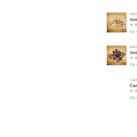
ANI
Ani
Op 
ANI
An
Op 
CAR
Car
Op 