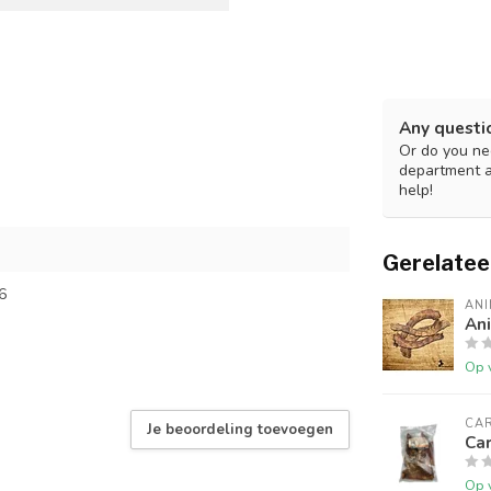
Any questi
Or do you nee
department 
help!
Gerelatee
6
ANI
An
Op 
CAR
Je beoordeling toevoegen
Car
Op 