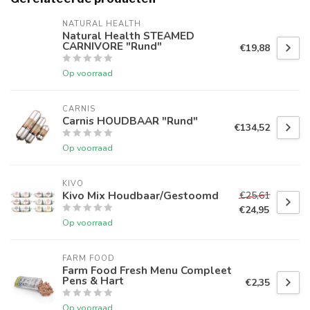
NATURAL HEALTH
Natural Health STEAMED
CARNIVORE "Rund"
€19,88
Op voorraad
CARNIS
Carnis HOUDBAAR "Rund"
€134,52
Op voorraad
KIVO
Kivo Mix Houdbaar/Gestoomd
€25,61
€24,95
Op voorraad
FARM FOOD
Farm Food Fresh Menu Compleet
Pens & Hart
€2,35
Op voorraad