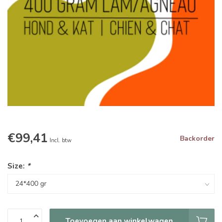
€99,41
Backorder
Incl. btw
Size:
*
Toevoegen aan winkelwagen