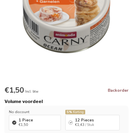
€1,50
Backorder
Incl. btw
Volume voordeel
No discount
5%
Korting
1 Piece
12 Pieces
€1,50
€1,43
/ Stuk