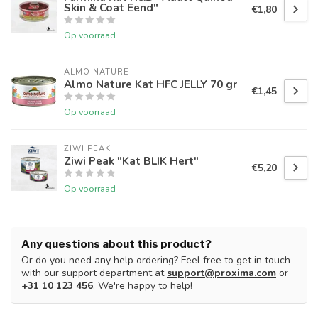
Skin & Coat Eend"
€1,80
Op voorraad
ALMO NATURE
Almo Nature Kat HFC JELLY 70 gr
€1,45
Op voorraad
ZIWI PEAK
Ziwi Peak "Kat BLIK Hert"
€5,20
Op voorraad
Any questions about this product?
Or do you need any help ordering? Feel free to get in touch
with our support department at
support@proxima.com
or
+31 10 123 456
. We're happy to help!