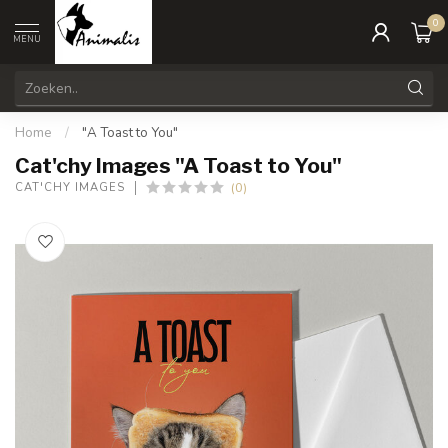
0
MENU
Home
/
"A Toast to You"
Cat'chy Images "A Toast to You"
(0)
CAT'CHY IMAGES