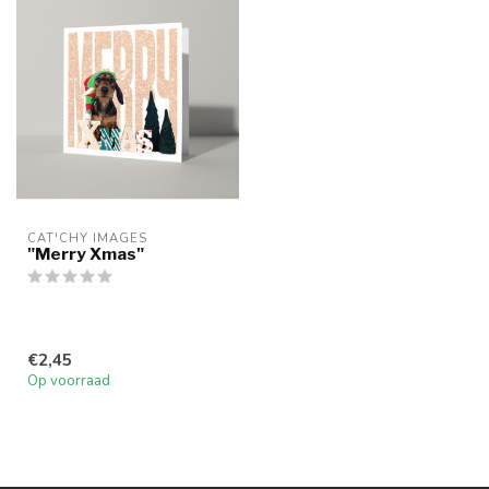
CAT'CHY IMAGES
"Merry Xmas"
€2,45
Op voorraad