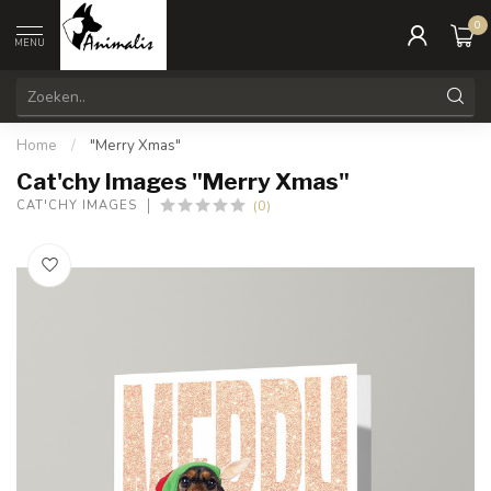
0
MENU
Home
/
"Merry Xmas"
Cat'chy Images "Merry Xmas"
(0)
CAT'CHY IMAGES