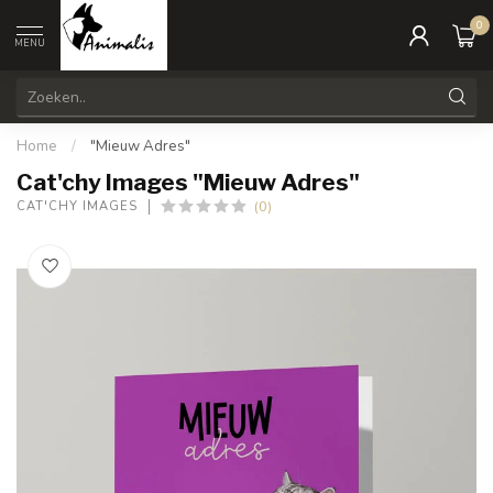
0
MENU
Home
/
"Mieuw Adres"
Cat'chy Images "Mieuw Adres"
(0)
CAT'CHY IMAGES