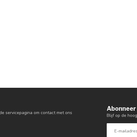
Abonneer 
de servicepagina om contact met ons
Blijf op de hoo