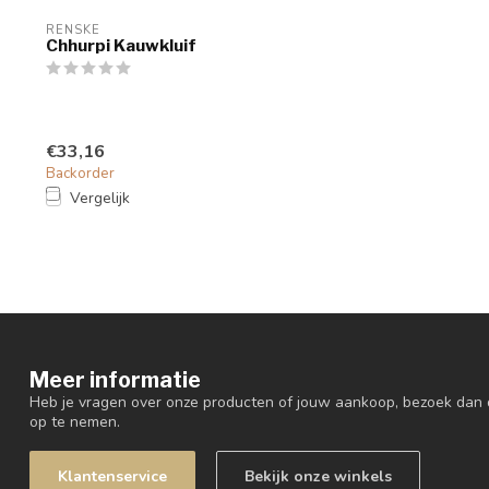
RENSKE
Chhurpi Kauwkluif
€33,16
Backorder
Vergelijk
Meer informatie
Heb je vragen over onze producten of jouw aankoop, bezoek dan 
op te nemen.
Klantenservice
Bekijk onze winkels