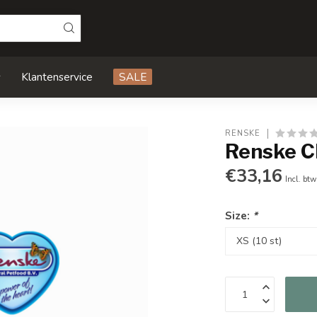
s
Klantenservice
SALE
RENSKE
Renske C
€33,16
Incl. btw
Size:
*