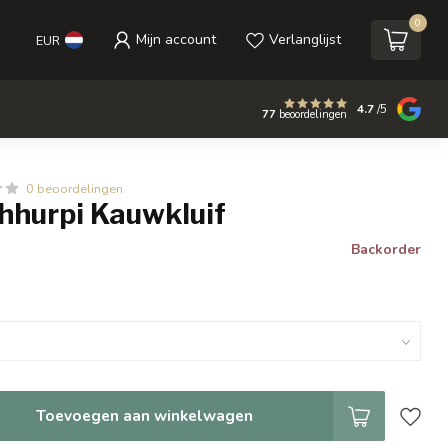
0
Mijn account
Verlanglijst
EUR
4.7
/5
77
beoordelingen
0 beoordelingen
hhurpi Kauwkluif
Backorder
Toevoegen aan winkelwagen