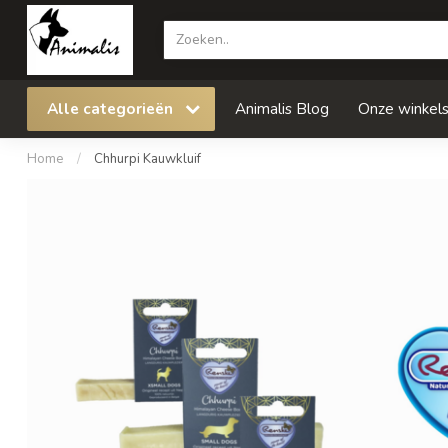
Alle categorieën
Animalis Blog
Onze winkel
Home
/
Chhurpi Kauwkluif