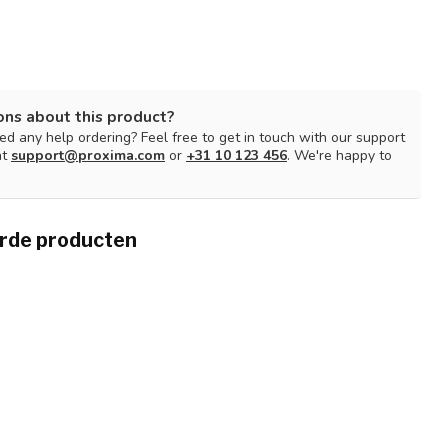
ons about this product?
d any help ordering? Feel free to get in touch with our support
at
support@proxima.com
or
+31 10 123 456
. We're happy to
rde producten