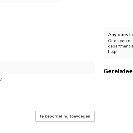
Any questi
Or do you nee
department 
help!
Gerelatee
7
Je beoordeling toevoegen