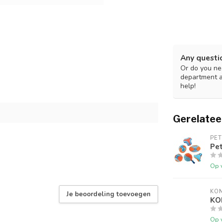
Any questi
Or do you nee
department 
help!
Gerelatee
PE
Pe
Op 
KO
Je beoordeling toevoegen
KO
Op 