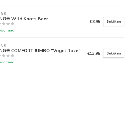
NG®
NG® Wild Knots Beer
€8,95
Bekijken
voorraad
NG®
NG® COMFORT JUMBO "Vogel Roze"
€13,95
Bekijken
voorraad