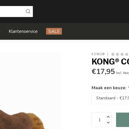
s
Klantenservice
SALE
KONG®
KONG® CO
€17,95
Incl. btw
Maak een keuze: