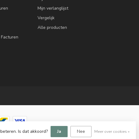
uren
Mijn verlanglijst
Vergelijk
Alle producten
 Facturen
beteren. Is dat akkoord?
Ja
Nee
Meer over cookies »