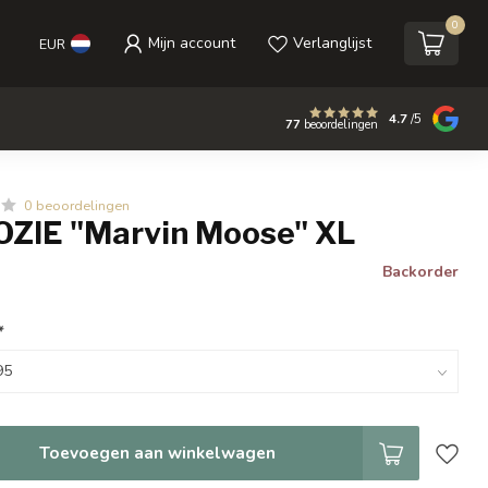
0
Mijn account
Verlanglijst
EUR
4.7
/5
77
beoordelingen
0 beoordelingen
ZIE "Marvin Moose" XL
Backorder
*
Toevoegen aan winkelwagen