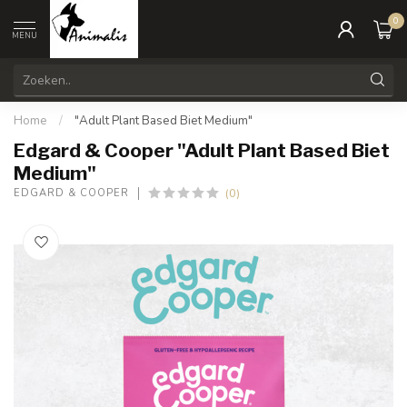
0
MENU
Home
/
"Adult Plant Based Biet Medium"
Edgard & Cooper "Adult Plant Based Biet
Medium"
(0)
EDGARD & COOPER