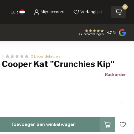
0
Mijn account
Verlanglijst
EUR
4.7
/5
77
beoordelingen
0 beoordelingen
 Cooper Kat "Crunchies Kip"
Backorder
Toevoegen aan winkelwagen