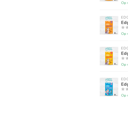
Op 
ED
Edg
Op 
ED
Ed
Op 
ED
Ed
Op 