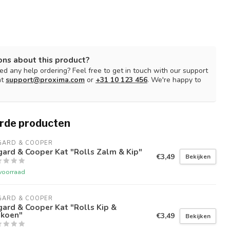
ons about this product?
d any help ordering? Feel free to get in touch with our support
at
support@proxima.com
or
+31 10 123 456
. We're happy to
rde producten
GARD & COOPER
ard & Cooper Kat "Rolls Zalm & Kip"
€3,49
Bekijken
voorraad
GARD & COOPER
ard & Cooper Kat "Rolls Kip &
lkoen"
€3,49
Bekijken