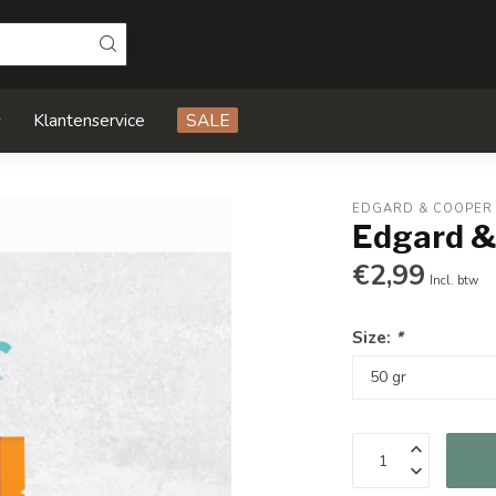
s
Klantenservice
SALE
EDGARD & COOPER
Edgard &
€2,99
Incl. btw
Size:
*