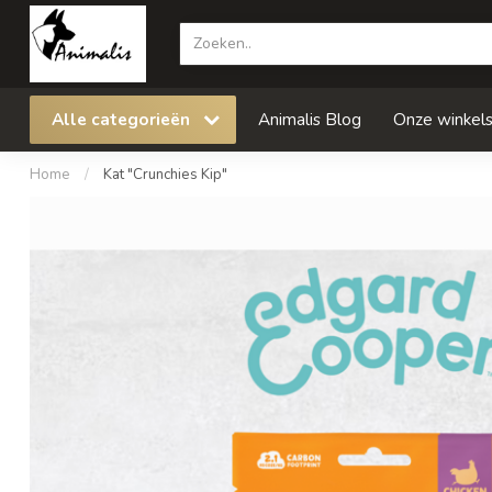
Alle categorieën
Animalis Blog
Onze winkel
Home
/
Kat "Crunchies Kip"