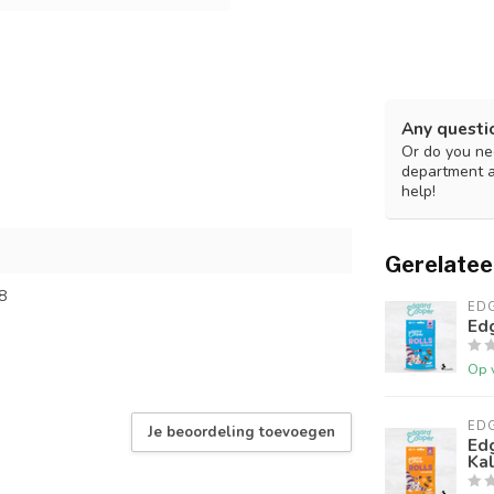
Any questi
Or do you nee
department 
help!
Gerelatee
8
ED
Edg
Op 
ED
Je beoordeling toevoegen
Edg
Ka