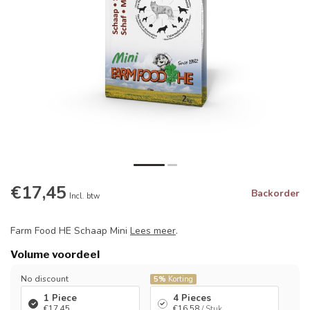
€17,45
Backorder
Incl. btw
Farm Food HE Schaap Mini
Lees meer
.
Volume voordeel
No discount
5%
Korting
1 Piece
4 Pieces
€17,45
€16,58
/ Stuk