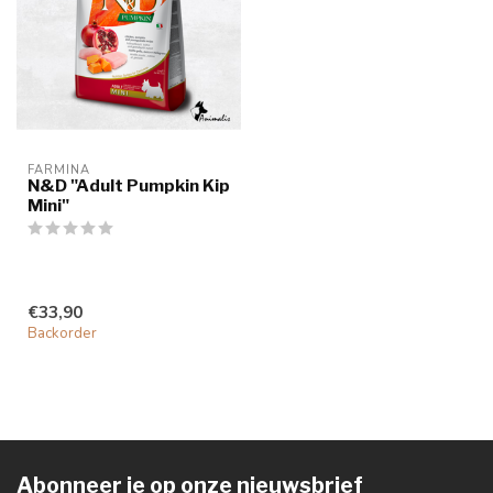
FARMINA
N&D "Adult Pumpkin Kip
Mini"
€33,90
Backorder
Abonneer je op onze nieuwsbrief