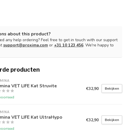
ons about this product?
d any help ordering? Feel free to get in touch with our support
at
support@proxima.com
or
+31 10 123 456
. We're happy to
rde producten
RMINA
mina VET LIFE Kat Struvite
€32,90
Bekijken
voorraad
RMINA
mina VET LIFE Kat UltraHypo
€32,90
Bekijken
voorraad