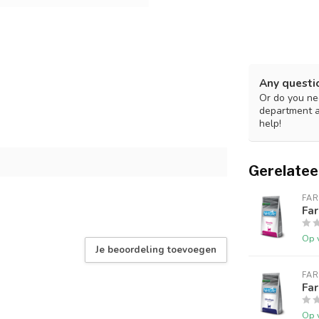
Any questi
Or do you nee
department 
help!
Gerelatee
FA
Far
Op 
Je beoordeling toevoegen
FA
Far
Op 