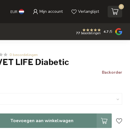
0
Mijn account
Verlanglijst
EUR
4.7
/5
77
beoordelingen
0 beoordelingen
VET LIFE Diabetic
Backorder
Toevoegen aan winkelwagen