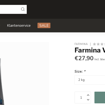
s
Klantenservice
SALE
FARMINA
Farmina 
€27,90
Incl. btw
Size:
*