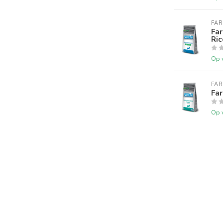
FA
Far
Ric
Op 
FA
Far
Op 