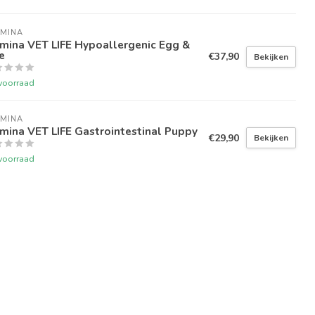
RMINA
mina VET LIFE Hypoallergenic Egg &
e
€37,90
Bekijken
voorraad
RMINA
mina VET LIFE Gastrointestinal Puppy
€29,90
Bekijken
voorraad