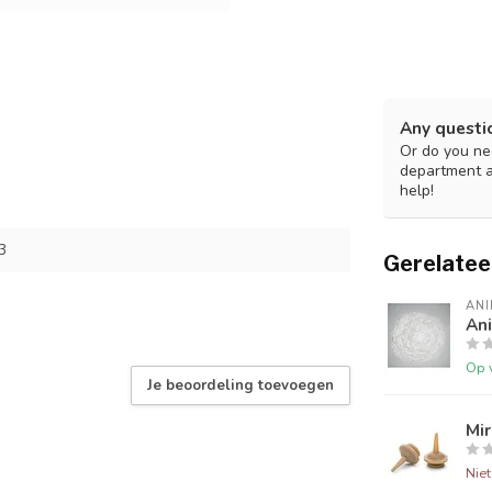
Any questi
Or do you nee
department 
help!
3
Gerelatee
ANI
Ani
Op 
Je beoordeling toevoegen
Mir
Nie