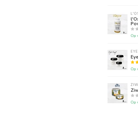
L'O
l'O
Po
Op 
EYE
Eye
Op 
ZIW
Ziw
Op 