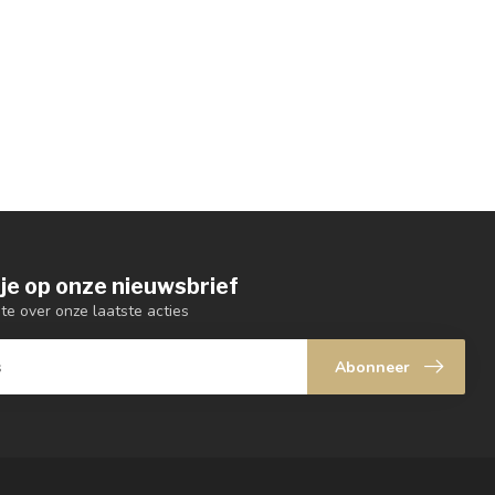
je op onze nieuwsbrief
gte over onze laatste acties
Abonneer