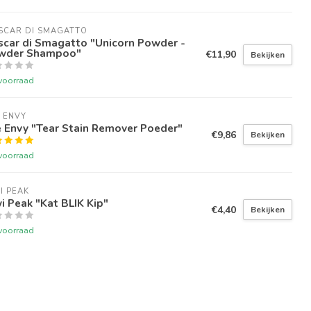
SCAR DI SMAGATTO
scar di Smagatto "Unicorn Powder -
wder Shampoo"
€11,90
Bekijken
voorraad
 ENVY
 Envy "Tear Stain Remover Poeder"
€9,86
Bekijken
voorraad
I PEAK
i Peak "Kat BLIK Kip"
€4,40
Bekijken
voorraad