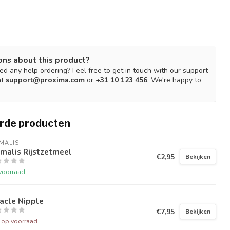
ons about this product?
d any help ordering? Feel free to get in touch with our support
at
support@proxima.com
or
+31 10 123 456
. We're happy to
rde producten
MALIS
malis Rijstzetmeel
€2,95
Bekijken
voorraad
acle Nipple
€7,95
Bekijken
t op voorraad