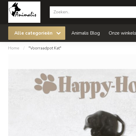
Alle categorieën
Animalis Blog
Onze winkel
Home
/
"Voorraadpot Kat"