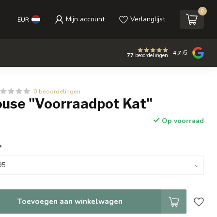
0
Mijn account
Verlanglijst
EUR
4.7
/5
77
beoordelingen
0 beoordelingen
use "Voorraadpot Kat"
Op voorraad
*
Toevoegen aan winkelwagen