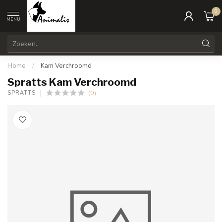
0
MENU
Home
/
Kam Verchroomd
Spratts Kam Verchroomd
(0)
SPRATTS