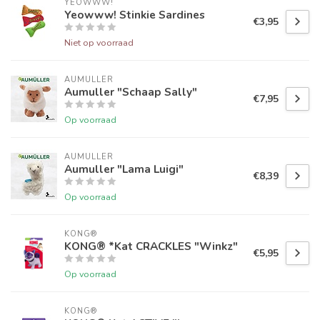
YEOWWW!
Yeowww! Stinkie Sardines
€3,95
Niet op voorraad
AUMULLER
Aumuller "Schaap Sally"
€7,95
Op voorraad
AUMULLER
Aumuller "Lama Luigi"
€8,39
Op voorraad
KONG®
KONG® *Kat CRACKLES "Winkz"
€5,95
Op voorraad
KONG®