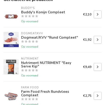
BUDDY'S
Buddy's Konijn Compleet
€2,10
Op voorraad
DOGMEAT/KVV
Dogmeat/KVV "Rund Compleet"
€1,92
Op voorraad
NUTRIMENT
Nutriment NUTRIMENT "Easy
Serve Kip"
€9,49
Op voorraad
FARM FOOD
Farm Food Fresh Rundvlees
Compleet
€2,75
Op voorraad