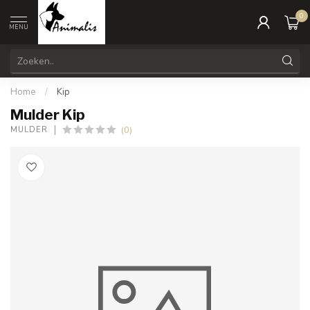
0
MENU
Home
/
Kip
Mulder Kip
(0)
MULDER