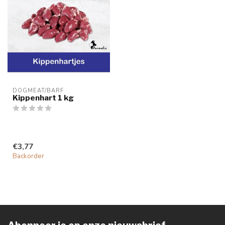
DOGMEAT/BARF
Kippenhart 1 kg
€3,77
Backorder