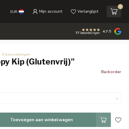
0
Mijn account
Verlanglijst
EUR
4.7
/5
77
beoordelingen
0 beoordelingen
py Kip (Glutenvrij)"
Backorder
Toevoegen aan winkelwagen