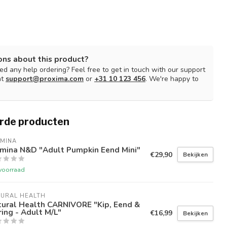
ons about this product?
d any help ordering? Feel free to get in touch with our support
at
support@proxima.com
or
+31 10 123 456
. We're happy to
rde producten
RMINA
rmina N&D "Adult Pumpkin Eend Mini"
€29,90
Bekijken
voorraad
TURAL HEALTH
tural Health CARNIVORE "Kip, Eend &
ing - Adult M/L"
€16,99
Bekijken