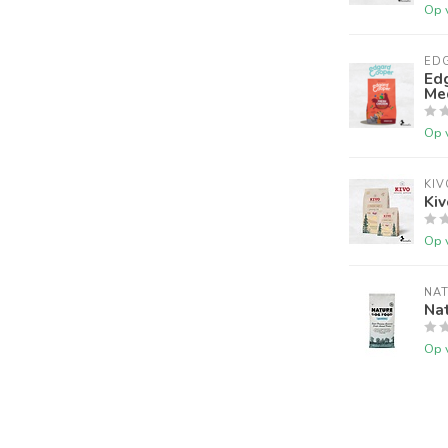
Op 
ED
Edg
Me
Op 
KIV
Kiv
Op 
NA
Na
Op 