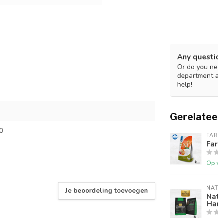
Any questi
Or do you nee
department 
help!
Gerelatee
0
FA
Fa
Op 
NA
Je beoordeling toevoegen
Na
Har