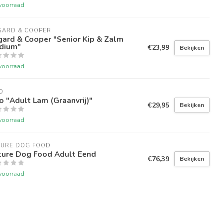
voorraad
GARD & COOPER
ard & Cooper "Senior Kip & Zalm
dium"
€23,99
Bekijken
voorraad
O
o "Adult Lam (Graanvrij)"
€29,95
Bekijken
voorraad
TURE DOG FOOD
ture Dog Food Adult Eend
€76,39
Bekijken
voorraad