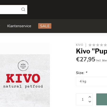
s
Klantenservice
SALE
KIVO
Kivo "Pup
€27,95
Incl. btw
Size:
*