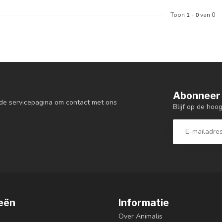
Toon
1
-
0
van 0
Abonneer 
de servicepagina om contact met ons
Blijf op de hoo
eën
Informatie
Over Animalis