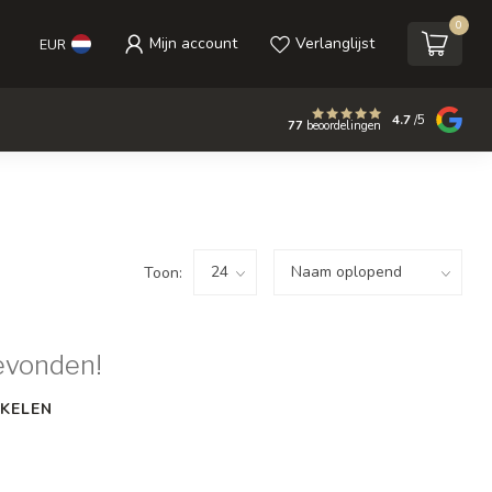
0
Mijn account
Verlanglijst
EUR
4.7
/5
77
beoordelingen
Toon:
evonden!
KELEN