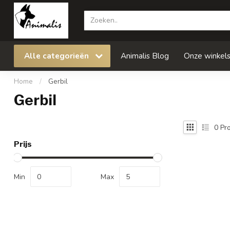
Alle categorieën
Animalis Blog
Onze winkel
Home
/
Gerbil
Gerbil
0
Pro
Prijs
Min
Max