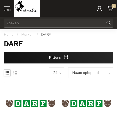
0
MENU
Home
/
Merken
/
DARF
DARF
Filters