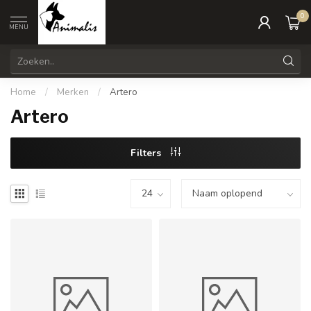
0
MENU
Home
/
Merken
/
Artero
Artero
Filters