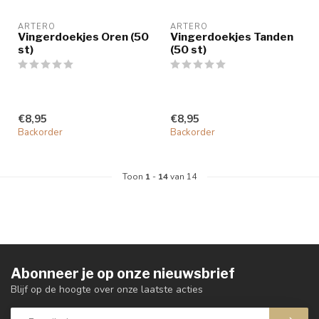
ARTERO
ARTERO
Vingerdoekjes Oren (50
Vingerdoekjes Tanden
st)
(50 st)
€8,95
€8,95
Backorder
Backorder
Toon
1
-
14
van 14
Abonneer je op onze nieuwsbrief
Blijf op de hoogte over onze laatste acties